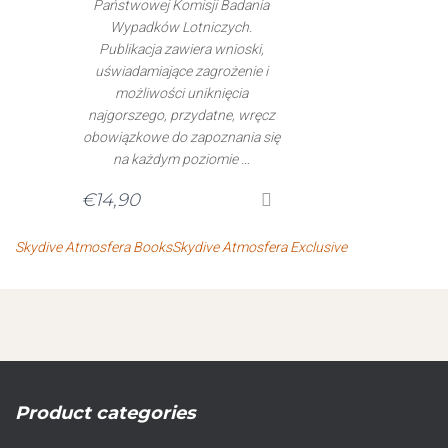
Państwowej Komisji Badania
Wypadków Lotniczych.
Publikacja zawiera wnioski,
uświadamiające zagrożenie i
możliwości uniknięcia
najgorszego, przydatne, wręcz
obowiązkowe do zapoznania się
na każdym poziomie …
€
14,90
Skydive Atmosfera Books
Skydive Atmosfera Exclusive
Product categories