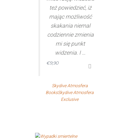
też powiedzieć, iż
mając możliwość
skakania niemal
codziennie zmienia
mi się punkt
widzenia. I …
€
9,90
Skydive Atmosfera
Books
Skydive Atmosfera
Exclusive