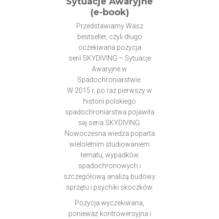
Sytuacje Awaryjne
(e-book)
Przedstawiamy Wasz
bestseller, czyli długo
oczekiwana pozycja
serii SKYDIVING – Sytuacje
Awaryjne w
Spadochroniarstwie.
W 2015 r. po raz pierwszy w
historii polskiego
spadochroniarstwa pojawiła
się seria SKYDIVING.
Nowoczesna wiedza poparta
wieloletnim studiowaniem
tematu, wypadków
spadochronowych i
szczegółową analizą budowy
sprzętu i psychiki skoczków.
Pozycja wyczekiwana,
ponieważ kontrowersyjna i