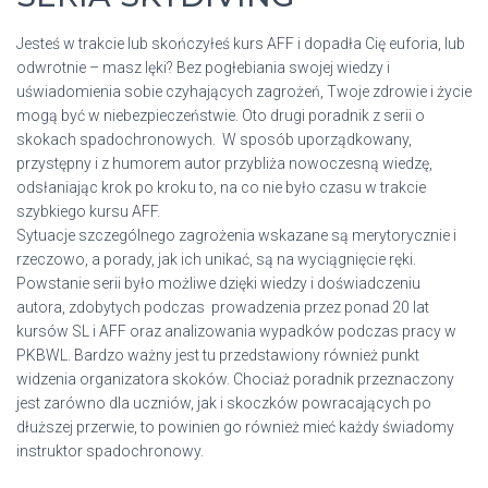
Jesteś w trakcie lub skończyłeś kurs AFF i dopadła Cię euforia, lub
odwrotnie – masz lęki? Bez pogłebiania swojej wiedzy i
uświadomienia sobie czyhających zagrożeń, Twoje zdrowie i życie
mogą być w niebezpieczeństwie. Oto drugi poradnik z serii o
skokach spadochronowych. W sposób uporządkowany,
przystępny i z humorem autor przybliża nowoczesną wiedzę,
odsłaniając krok po kroku to, na co nie było czasu w trakcie
szybkiego kursu AFF.
Sytuacje szczególnego zagrożenia wskazane są merytorycznie i
rzeczowo, a porady, jak ich unikać, są na wyciągnięcie ręki.
Powstanie serii było możliwe dzięki wiedzy i doświadczeniu
autora, zdobytych podczas prowadzenia przez ponad 20 lat
kursów SL i AFF oraz analizowania wypadków podczas pracy w
PKBWL. Bardzo ważny jest tu przedstawiony również punkt
widzenia organizatora skoków. Chociaż poradnik przeznaczony
jest zarówno dla uczniów, jak i skoczków powracających po
dłuższej przerwie, to powinien go również mieć każdy świadomy
instruktor spadochronowy.