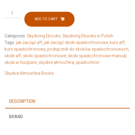
Co
dalej
ADD TO CART
po
AFF,
Categories:
Skydiving Ebooks
,
Skydiving Ebooks in Polish
czyli
Tags:
jak zacząć aff
,
jak zacząć skoki spadochronowe
,
kurs aff
,
Zostajesz
kurs spadochronowy
,
podręcznik do skoków spadochronowych
,
Sam
skoki aff
,
skoki spadochronowe
,
skoki spadochronowe manual
,
na
skoki w hiszpanii
,
skydive atmosfera
,
spadochron
Sam
(e-
Skydive Atmosfera Books
book)
quantity
DESCRIPTION
BRAND