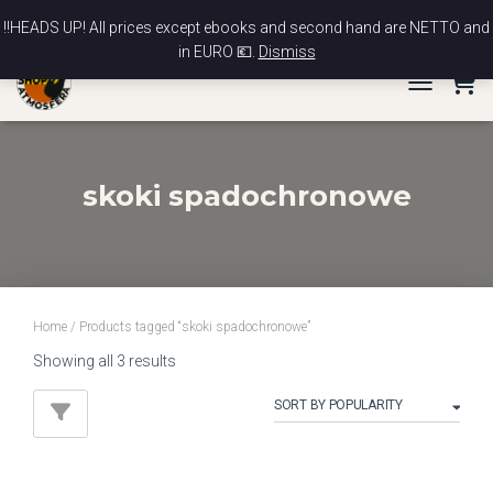
News
Contact
My account
Checkout
Cart
‼️HEADS UP! All prices except ebooks and second hand are NETTO and
in EURO 💶.
Dismiss
TOGGLE NA
skoki spadochronowe
Home
/ Products tagged “skoki spadochronowe”
Sorted
Showing all 3 results
by
popularity