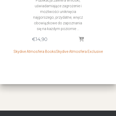
Publikacja zawiera wnioski,
uświadamiające zagrożenie i
możliwości uniknięcia
najgorszego, przydatne, wręcz
obowiązkowe do zapoznania
się na każdym poziomie …
€
14,90
Skydive Atmosfera Books
Skydive Atmosfera Exclusive