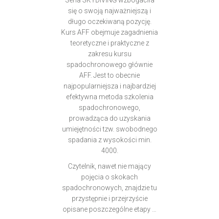
Seria SKYDIVING wzbogaciła
się o swoją najważniejszą i
długo oczekiwaną pozycję.
Kurs AFF obejmuje zagadnienia
teoretyczne i praktyczne z
zakresu kursu
spadochronowego głównie
AFF. Jest to obecnie
najpopularniejsza i najbardziej
efektywna metoda szkolenia
spadochronowego,
prowadząca do uzyskania
umiejętności tzw. swobodnego
spadania z wysokości min.
4000.
Czytelnik, nawet nie mający
pojęcia o skokach
spadochronowych, znajdzie tu
przystępnie i przejrzyście
opisane poszczególne etapy …