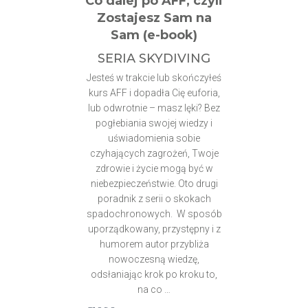
Co dalej po AFF, czyli
Zostajesz Sam na
Sam (e-book)
SERIA SKYDIVING
Jesteś w trakcie lub skończyłeś
kurs AFF i dopadła Cię euforia,
lub odwrotnie – masz lęki? Bez
pogłebiania swojej wiedzy i
uświadomienia sobie
czyhających zagrożeń, Twoje
zdrowie i życie mogą być w
niebezpieczeństwie. Oto drugi
poradnik z serii o skokach
spadochronowych. W sposób
uporządkowany, przystępny i z
humorem autor przybliża
nowoczesną wiedzę,
odsłaniając krok po kroku to,
na co …