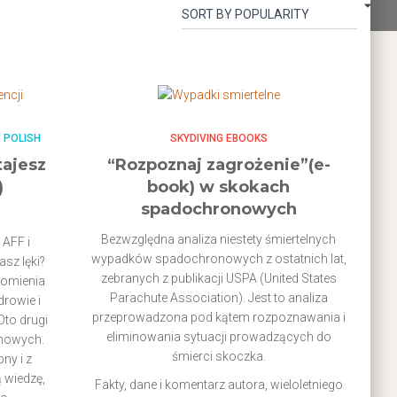
N POLISH
SKYDIVING EBOOKS
tajesz
“Rozpoznaj zagrożenie”(e-
)
book) w skokach
spadochronowych
Bezwzględna analiza niestety śmiertelnych
 AFF i
wypadków spadochronowych z ostatnich lat,
asz lęki?
zebranych z publikacji USPA (United States
domienia
Parachute Association). Jest to analiza
rowie i
przeprowadzona pod kątem rozpoznawania i
Oto drugi
eliminowania sytuacji prowadzących do
onowych.
śmierci skoczka.
ny i z
 wiedzę,
Fakty, dane i komentarz autora, wieloletniego