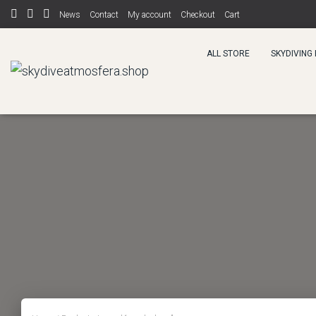
News
Contact
My account
Checkout
Cart
ALL STORE
SKYDIVING