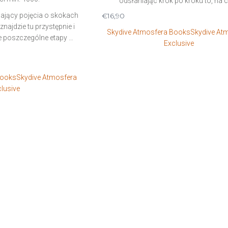
odsłaniając krok po kroku to, na 
mający pojęcia o skokach
€
16,90
ajdzie tu przystępnie i
Skydive Atmosfera Books
Skydive At
e poszczególne etapy …
Exclusive
Books
Skydive Atmosfera
lusive