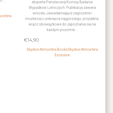
co …
eksperta Państwowej Komisji Badania
Wypadków Lotniczych. Publikacja zawiera
wnioski, uświadamiające zagrożenie i
mosfera
możliwości uniknięcia najgorszego, przydatne,
wręcz obowiązkowe do zapoznania się na
każdym poziomie …
€
14,90
Skydive Atmosfera Books
Skydive Atmosfera
Exclusive