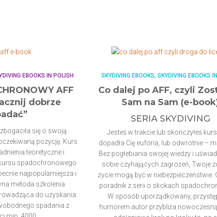
YDIVING EBOOKS IN POLISH
SKYDIVING EBOOKS
SKYDIVING EBOOKS I
CHRONOWY AFF
Co dalej po AFF, czyli Zos
acznij dobrze
Sam na Sam (e-book
adać”
SERIA SKYDIVING
zbogaciła się o swoją
Jesteś w trakcie lub skończyłeś kurs
 oczekiwaną pozycję. Kurs
dopadła Cię euforia, lub odwrotnie – m
dnienia teoretyczne i
Bez pogłebiania swojej wiedzy i uświa
u kursu spadochronowego
sobie czyhających zagrożeń, Twoje zd
becnie najpopularniejsza i
życie mogą być w niebezpieczeństwie. 
ywna metoda szkolenia
poradnik z serii o skokach spadochr
rowadząca do uzyskania
W sposób uporządkowany, przystęp
swobodnego spadania z
humorem autor przybliża nowoczesną
i min. 4000.