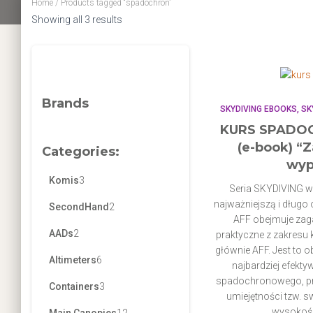
Home
/ Products tagged “spadochron”
Sorted
Showing all 3 results
by
popularity
Brands
SKYDIVING EBOOKS
SK
KURS SPADO
(e-book) “Z
Categories:
wyp
3
Komis
3
Seria SKYDIVING w
p
najważniejszą i długo
2
SecondHand
2
AFF obejmuje zaga
r
p
2
AADs
2
praktyczne z zakres
o
głównie AFF. Jest to o
r
p
6
Altimeters
6
najbardziej efekt
d
o
r
spadochronowego, p
p
3
Containers
3
u
umiejętności tzw. 
d
o
r
p
wysokośc
1