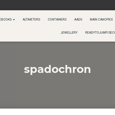
 EBOOKS
ALTIMETERS
CONTAINERS
AADS
MAIN CANOPIES
JEWELLERY
READYTOJUMP/SEC
spadochron