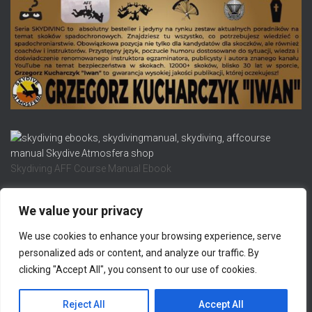
Skydiving AFF Course Manual Ebook
We value your privacy
We use cookies to enhance your browsing experience, serve
POLITYKA ZWROTÓW I ZWROTÓW
POLITYKA PRYWATNOŚCI
personalized ads or content, and analyze our traffic. By
clicking "Accept All", you consent to our use of cookies.
NOTA PRAWNA
SKONTAKTUJ SIĘ Z NAMI
Hestia | Developed by
ThemeIsle
Reject All
Accept All