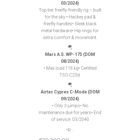
03/2024)
Top-tier freefly-friendly rig – built
for the sky:• Hackey pad &
freefly handles• Sleek black
metal hardware• Hip rings for
extra comfort & movement.
🪂
Mars A.S. WP-175 (DOM
08/2024)
• Max load 116 kg• Certified
TSO-C23d.
🪂
Airtec Cypres C-Mode (DOM
09/2024)
• Only 3 jumps• No
maintenance due for years• End
of service: 03/2040
<p ...