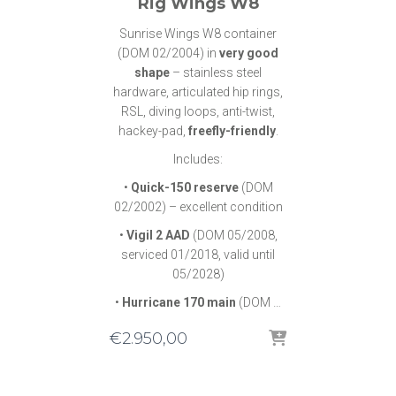
Rig Wings W8
Sunrise Wings W8 container
(DOM 02/2004) in
very good
shape
– stainless steel
hardware, articulated hip rings,
RSL, diving loops, anti-twist,
hackey-pad,
freefly-friendly
.
Includes:
•
Quick-150 reserve
(DOM
02/2002) – excellent condition
•
Vigil 2 AAD
(DOM 05/2008,
serviced 01/2018, valid until
05/2028)
•
Hurricane 170 main
(DOM …
€
2.950,00