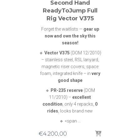
Second Hand
ReadyToJump Full
Rig Vector V375
Forget the waitlists —
gear up
now and own the sky this
season!
🔹
Vector V375
(DOM 12/2010)
– stainless steel, RSL lanyard,
magnetic riser covers, space
foam, integrated knife – in
very
good shape
🔹
PR-235 reserve
(DOM
11/2010) –
excellent
condition
, only 4 repacks,
0
rides
, looks brand new
🔹 <span ...
€
4.200,00