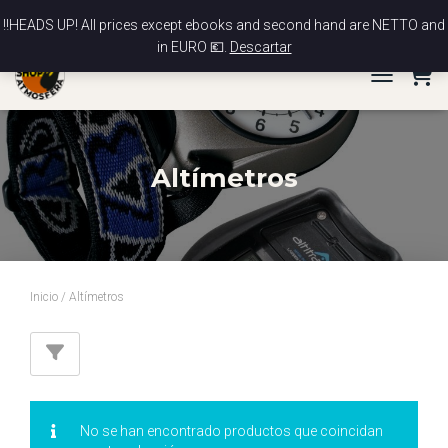
Noticias
Contáctenos
Mi cuenta
Tramitar pedido
‼️HEADS UP! All prices except ebooks and second hand are NETTO and
in EURO 💶.
Descartar
Cesta
TOGGLE NA
Altímetros
Inicio
/ Altímetros
No se han encontrado productos que coincidan